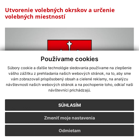
Utvorenie volebných okrskov a určenie
volebných miestností
Používame cookies
Súbory cookie a ďalšie technológie sledovania používame na zlepšenie
vášho zážitku z prehliadania našich webových stránok, na to, aby sme
vám zobrazovali prispôsobený obsah a cielené reklamy, na analýzu
návštevnosti našich webových stránok a na pochopenie toho, odkiaľ naši
návštevníci prichádzajú.
SÚHLASÍM
08.11.2022
Zmeniť moje nastavenia
Informácia o podmienkach práva hlasovať v
referende
Odmietam