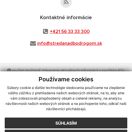
Kontaktné informácie
+421 56 33 33 300
info@stredanadbodrogom.sk
využite možnosť získavania aktuálnych informácií s využitím RSS
,
CMS systém (redakčný) systém ECHELON 2,
Mapa stránok
,
web portál
,
Používame cookies
webhosting
,
webex.digital, s.r.o.
,
domény
,
registrácia domény
,
spoločnosť webex.digital, s.r.o.
,
technický prevádzkovateľ
Súbory cookie a ďalšie technológie sledovania používame na zlepšenie
vášho zážitku z prehliadania našich webových stránok, na to, aby sme
vám zobrazovali prispôsobený obsah a cielené reklamy, na analýzu
Posledná aktualizácia:
30.07.2026
návštevnosti našich webových stránok a na pochopenie toho, odkiaľ naši
návštevníci prichádzajú.
Vytlačiť stránku
|
Vyhlásenie o prístupnosti
Autorské práva
|
Cookies
SÚHLASÍM