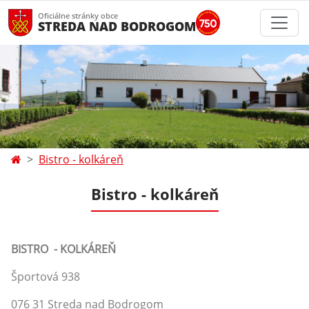
Oficiálne stránky obce
STREDA NAD BODROGOM
Bistro - kolkáreň
Bistro - kolkáreň
BISTRO - KOLKÁREŇ
Športová 938
076 31 Streda nad Bodrogom