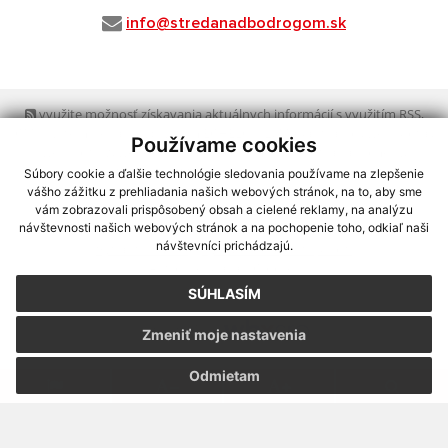
info@stredanadbodrogom.sk
využite možnosť získavania aktuálnych informácií s využitím RSS
,
CMS systém (redakčný) systém ECHELON 2,
Mapa stránok
,
web portál
,
Používame cookies
webhosting
,
webex.digital, s.r.o.
,
domény
,
registrácia domény
,
spoločnosť webex.digital, s.r.o.
,
technický prevádzkovateľ
Súbory cookie a ďalšie technológie sledovania používame na zlepšenie
vášho zážitku z prehliadania našich webových stránok, na to, aby sme
vám zobrazovali prispôsobený obsah a cielené reklamy, na analýzu
Posledná aktualizácia:
30.07.2026
návštevnosti našich webových stránok a na pochopenie toho, odkiaľ naši
návštevníci prichádzajú.
Vytlačiť stránku
|
Vyhlásenie o prístupnosti
Autorské práva
|
Cookies
SÚHLASÍM
webdesign
|
Zmeniť moje nastavenia
Odmietam