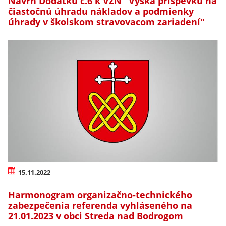
Návrh Dodatku č.6 k VZN "Výška príspevku na
čiastočnú úhradu nákladov a podmienky
úhrady v školskom stravovacom zariadení"
15.11.2022
Harmonogram organizačno-technického
zabezpečenia referenda vyhláseného na
21.01.2023 v obci Streda nad Bodrogom