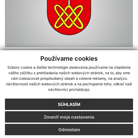
14.11.2022
Používame cookies
Pozemkové úpravy v katastrálnom území
Súbory cookie a ďalšie technológie sledovania používame na zlepšenie
Streda nad Bodrogom
vášho zážitku z prehliadania našich webových stránok, na to, aby sme
vám zobrazovali prispôsobený obsah a cielené reklamy, na analýzu
návštevnosti našich webových stránok a na pochopenie toho, odkiaľ naši
návštevníci prichádzajú.
SÚHLASÍM
Zmeniť moje nastavenia
Odmietam