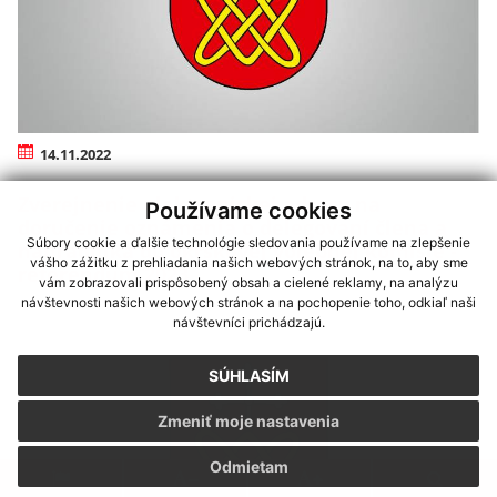
14.11.2022
Zverejnenie elektronickej adresy na
Používame cookies
doručenie oznámenia o delegovaní člena a
Súbory cookie a ďalšie technológie sledovania používame na zlepšenie
náhradníka do okrskovej volebnej komisie -
vášho zážitku z prehliadania našich webových stránok, na to, aby sme
referendum 2023
vám zobrazovali prispôsobený obsah a cielené reklamy, na analýzu
návštevnosti našich webových stránok a na pochopenie toho, odkiaľ naši
návštevníci prichádzajú.
SÚHLASÍM
Zmeniť moje nastavenia
Odmietam