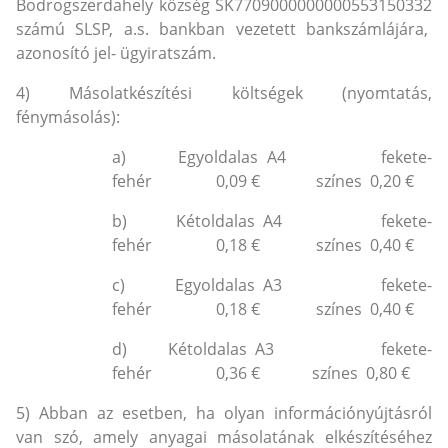
Bodrogszerdahely község SK7709000000000553150332
számú SLSP, a.s. bankban vezetett bankszámlájára,
azonosító jel- ügyiratszám.
4) Másolatkészítési költségek (nyomtatás,
fénymásolás):
a) Egyoldalas A4 fekete-
fehér 0,09 € színes 0,20 €
b) Kétoldalas A4 fekete-
fehér 0,18 € színes 0,40 €
c) Egyoldalas A3 fekete-
fehér 0,18 € színes 0,40 €
d) Kétoldalas A3 fekete-
fehér 0,36 € színes 0,80 €
5) Abban az esetben, ha olyan információnyújtásról
van szó, amely anyagai másolatának elkészítéséhez