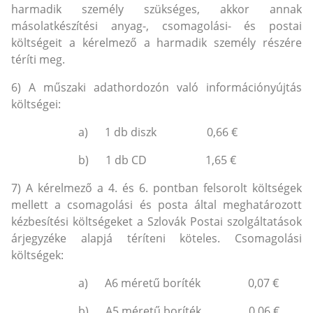
harmadik személy szükséges, akkor annak
másolatkészítési anyag-, csomagolási- és postai
költségeit a kérelmező a harmadik személy részére
téríti meg.
6) A műszaki adathordozón való információnyújtás
költségei:
a) 1 db diszk 0,66 €
b) 1 db CD 1,65 €
7) A kérelmező a 4. és 6. pontban felsorolt költségek
mellett a csomagolási és posta által meghatározott
kézbesítési költségeket a Szlovák Postai szolgáltatások
árjegyzéke alapjá téríteni köteles. Csomagolási
költségek:
a) A6 méretű boríték 0,07 €
b) A5 méretű boríték 0,06 €