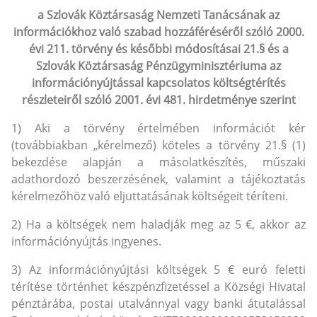
a Szlovák Köztársaság Nemzeti Tanácsának az
információkhoz való szabad hozzáféréséről szóló 2000.
évi 211. törvény és későbbi módosításai 21.§ és a
Szlovák Köztársaság Pénzügyminisztériuma az
információnyújtással kapcsolatos költségtérítés
részleteiről szóló 2001. évi 481. hirdetménye szerint
1) Aki a törvény értelmében információt kér
(továbbiakban „kérelmező) köteles a törvény 21.§ (1)
bekezdése alapján a másolatkészítés, műszaki
adathordozó beszerzésének, valamint a tájékoztatás
kérelmezőhöz való eljuttatásának költségeit téríteni.
2) Ha a költségek nem haladják meg az 5 €, akkor az
információnyújtás ingyenes.
3) Az információnyújtási költségek 5 € euró feletti
térítése történhet készpénzfizetéssel a Községi Hivatal
pénztárába, postai utalvánnyal vagy banki átutalással