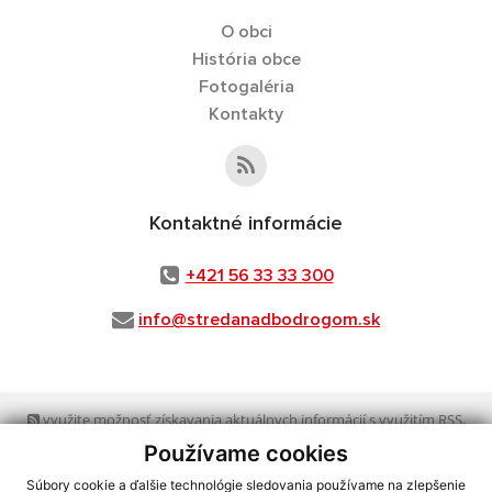
O obci
História obce
Fotogaléria
Kontakty
Kontaktné informácie
+421 56 33 33 300
info@stredanadbodrogom.sk
využite možnosť získavania aktuálnych informácií s využitím RSS
,
CMS systém (redakčný) systém ECHELON 2,
Mapa stránok
,
web portál
,
Používame cookies
webhosting
,
webex.digital, s.r.o.
,
domény
,
registrácia domény
,
spoločnosť webex.digital, s.r.o.
,
technický prevádzkovateľ
Súbory cookie a ďalšie technológie sledovania používame na zlepšenie