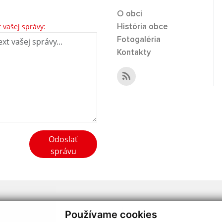
O obci
t vašej správy:
História obce
Fotogaléria
Kontakty
Odoslať
správu
webdesign
|
Používame cookies
.
,