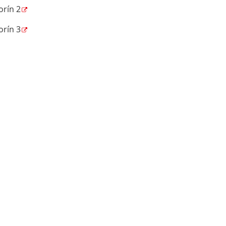
orín 2
orín 3