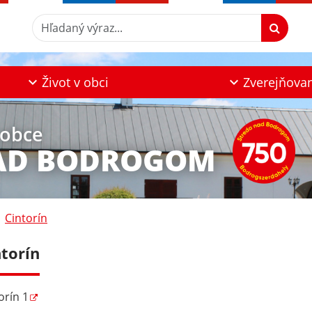
Hľadaný výraz...
Život v obci
Zverejňova
 obce
AD BODROGOM
Cintorín
ntorín
orín 1