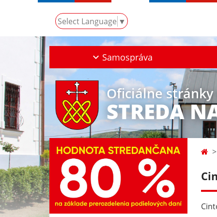
Select Language
▼
Samospráva
Oficiálne stránky
STREDA N
Ci
Cint