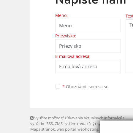
Meno:
Tex
Priezvisko:
E-mailová adresa:
*
Oboznámil som sa so
využite možnosť získavania aktuálnych informácií s
využitím RSS
, CMS systém (redakčný) systém ECHELON 2,
Mapa stránok
,
web portál
,
webhosting
,
webex.digital, s.r.o