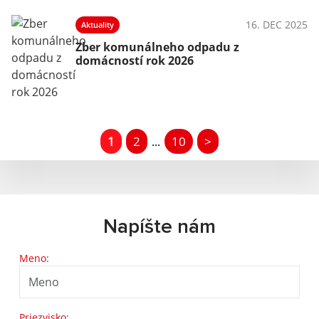
16. DEC 2025
Aktuality
Zber komunálneho odpadu z
domácností rok 2026
1
2
10
>
...
Napíšte nám
Meno:
Priezvisko: