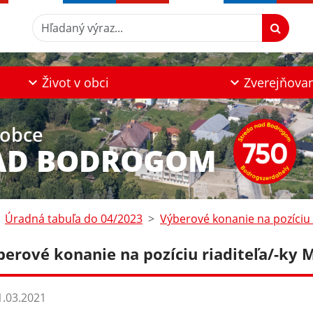
Hľadaný výraz...
Život v obci
Zverejňova
 obce
AD BODROGOM
Úradná tabuľa do 04/2023
Výberové konanie na pozíciu 
berové konanie na pozíciu riaditeľa/-ky 
.03.2021