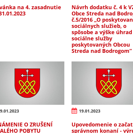
vánka na 4. zasadnutie
Návrh dodatku č. 4 k 
31.01.2023
Obce Streda nad Bodr
č.5/2016 „O poskytovan
sociálnych služieb, o
spôsobe a výške úhrad
sociálne služby
poskytovaných Obcou
Streda nad Bodrogom“
9.01.2023
19.01.2023
NÁMENIE O ZRUŠENÍ
Upovedomenie o zača
VALÉHO POBYTU
správnom konaní - výr