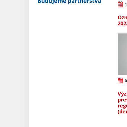
1
Ozn
202
0
Výz
pre
reg
(de