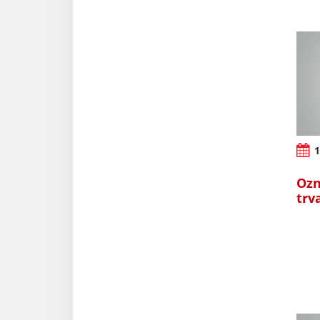
1
Ozn
trv