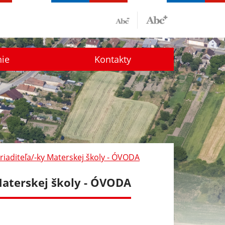
nie
Kontakty
riaditeľa/-ky Materskej školy - ÓVODA
Materskej školy - ÓVODA