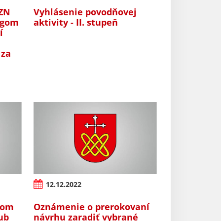
VZN
Vyhlásenie povodňovej
ogom
aktivity - II. stupeň
í
 za
12.12.2022
tom
Oznámenie o prerokovaní
ub
návrhu zaradiť vybrané