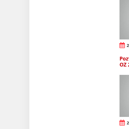
2
Poz
OZ 
2