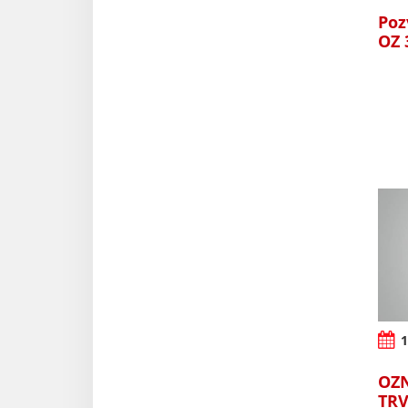
Poz
OZ 
1
OZ
TR