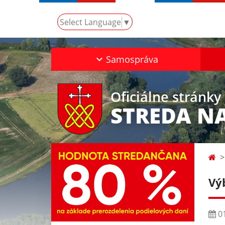
Select Language
▼
Samospráva
Oficiálne stránky
STREDA N
Vý
01