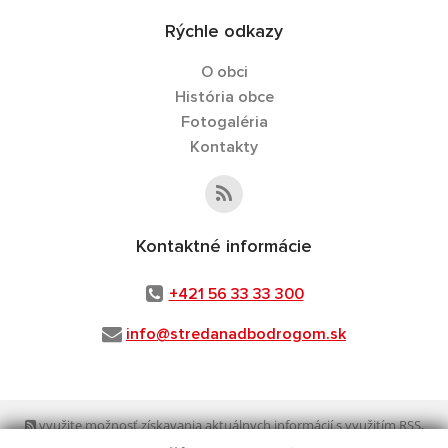
Rýchle odkazy
O obci
História obce
Fotogaléria
Kontakty
Kontaktné informácie
+421 56 33 33 300
info@stredanadbodrogom.sk
využite možnosť získavania aktuálnych informácií s využitím RSS
,
CMS systém (redakčný) systém ECHELON 2,
Mapa stránok
,
web portál
,