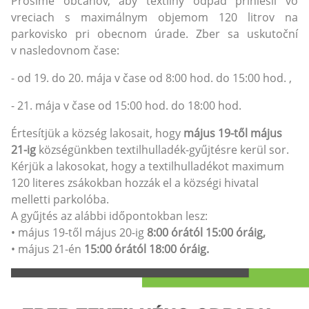
Prosíme občanov, aby textilný odpad priniesli vo
vreciach s maximálnym objemom 120 litrov na
parkovisko pri obecnom úrade. Zber sa uskutoční
v nasledovnom čase:
- od 19. do 20. mája v čase od 8:00 hod. do 15:00 hod. ,
- 21. mája v čase od 15:00 hod. do 18:00 hod.
Értesítjük a község lakosait, hogy
május 19-től május
21-ig
községünkben textilhulladék-gyűjtésre kerül sor.
Kérjük a lakosokat, hogy a textilhulladékot maximum
120 literes zsákokban hozzák el a községi hivatal
melletti parkolóba.
A gyűjtés az alábbi időpontokban lesz:
• május 19-től május 20-ig
8:00 órától 15:00 óráig
,
• május 21-én
15:00 órától 18:00 óráig.