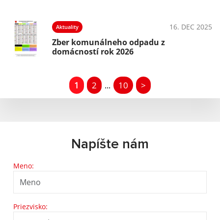
16. DEC 2025
Aktuality
Zber komunálneho odpadu z
domácností rok 2026
1
2
10
>
...
Napíšte nám
Meno:
Priezvisko: