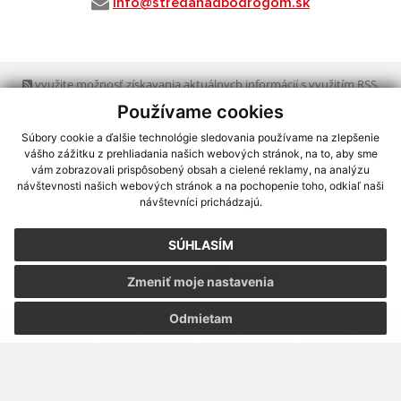
info@stredanadbodrogom.sk
využite možnosť získavania aktuálnych informácií s využitím RSS
,
CMS systém (redakčný) systém ECHELON 2,
Mapa stránok
,
web portál
,
Používame cookies
webhosting
,
webex.digital, s.r.o.
,
domény
,
registrácia domény
,
spoločnosť webex.digital, s.r.o.
,
technický prevádzkovateľ
Súbory cookie a ďalšie technológie sledovania používame na zlepšenie
vášho zážitku z prehliadania našich webových stránok, na to, aby sme
vám zobrazovali prispôsobený obsah a cielené reklamy, na analýzu
Posledná aktualizácia:
30.07.2026
návštevnosti našich webových stránok a na pochopenie toho, odkiaľ naši
návštevníci prichádzajú.
Vytlačiť stránku
|
Vyhlásenie o prístupnosti
Autorské práva
|
Cookies
SÚHLASÍM
webdesign
|
Zmeniť moje nastavenia
Odmietam