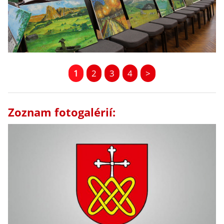
1
2
3
4
>
Zoznam fotogalérií: