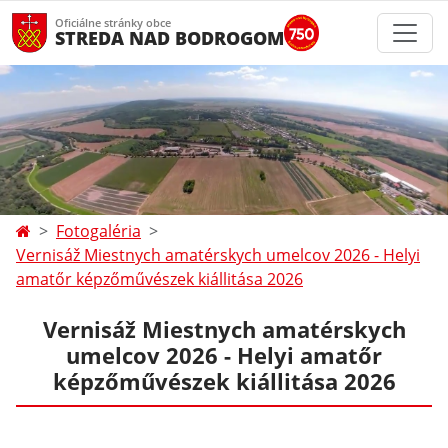
Oficiálne stránky obce
STREDA NAD BODROGOM
Fotogaléria
Vernisáž Miestnych amatérskych umelcov 2026 - Helyi
amatőr képzőművészek kiállitása 2026
Vernisáž Miestnych amatérskych
umelcov 2026 - Helyi amatőr
képzőművészek kiállitása 2026