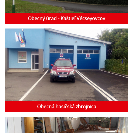
Obecný úrad - Kaštieľ Vécseyovcov
Obecná hasičská zbrojnica