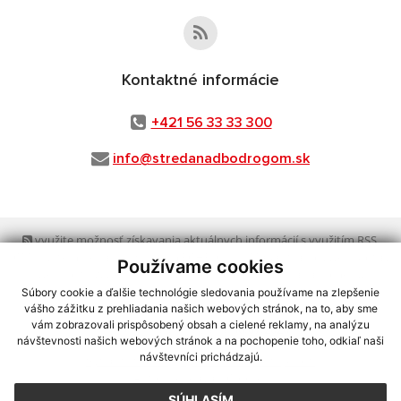
Kontaktné informácie
+421 56 33 33 300
info@stredanadbodrogom.sk
využite možnosť získavania aktuálnych informácií s využitím RSS
,
CMS systém (redakčný) systém ECHELON 2,
Mapa stránok
,
web portál
,
Používame cookies
webhosting
,
webex.digital, s.r.o.
,
domény
,
registrácia domény
,
spoločnosť webex.digital, s.r.o.
,
technický prevádzkovateľ
Súbory cookie a ďalšie technológie sledovania používame na zlepšenie
vášho zážitku z prehliadania našich webových stránok, na to, aby sme
vám zobrazovali prispôsobený obsah a cielené reklamy, na analýzu
Posledná aktualizácia:
30.07.2026
návštevnosti našich webových stránok a na pochopenie toho, odkiaľ naši
návštevníci prichádzajú.
Vytlačiť stránku
|
Vyhlásenie o prístupnosti
Autorské práva
|
Cookies
SÚHLASÍM