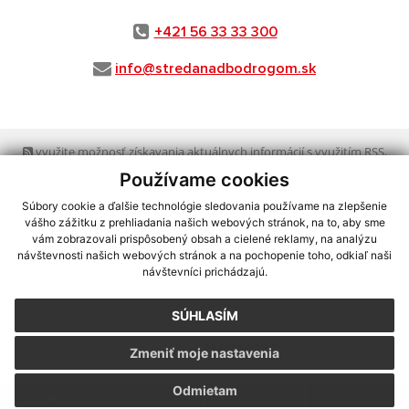
+421 56 33 33 300
info@stredanadbodrogom.sk
využite možnosť získavania aktuálnych informácií s využitím RSS
,
CMS systém (redakčný) systém ECHELON 2,
Mapa stránok
,
web portál
,
Používame cookies
webhosting
,
webex.digital, s.r.o.
,
domény
,
registrácia domény
,
spoločnosť webex.digital, s.r.o.
,
technický prevádzkovateľ
Súbory cookie a ďalšie technológie sledovania používame na zlepšenie
vášho zážitku z prehliadania našich webových stránok, na to, aby sme
vám zobrazovali prispôsobený obsah a cielené reklamy, na analýzu
Posledná aktualizácia:
30.07.2026
návštevnosti našich webových stránok a na pochopenie toho, odkiaľ naši
návštevníci prichádzajú.
Vytlačiť stránku
|
Vyhlásenie o prístupnosti
Autorské práva
|
Cookies
SÚHLASÍM
webdesign
|
Zmeniť moje nastavenia
Odmietam